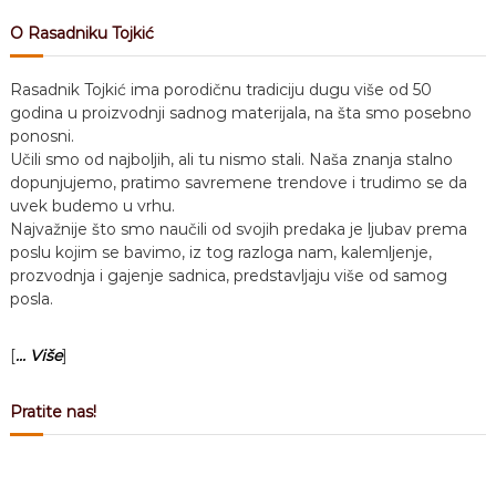
O Rasadniku Tojkić
Rasadnik Tojkić ima porodičnu tradiciju dugu više od 50
godina u proizvodnji sadnog materijala, na šta smo posebno
ponosni.
Učili smo od najboljih, ali tu nismo stali. Naša znanja stalno
dopunjujemo, pratimo savremene trendove i trudimo se da
uvek budemo u vrhu.
Najvažnije što smo naučili od svojih predaka je ljubav prema
poslu kojim se bavimo, iz tog razloga nam, kalemljenje,
prozvodnja i gajenje sadnica, predstavljaju više od samog
posla.
[
... Više
]
Pratite nas!