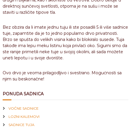
drugim biljkama, kao i sklonište od vetrova. Dobro deluje u
direktnoj sunčevoj svetlosti, otporna je na sušu i može se
staviti u različite tipove tla.
Bez obzira da li imate jednu tuju ili ste posadili 5 ili više sadnice
tuje, zapamtite da je to jedno popularno drvo privatnosti.
Brzo se spušta do velikih visina kako bi blokiralo susede. Tuja
takođe ima lepu meku listinu koja privlači oko. Sigurni smo da
ste ranije primetili neke tuje u svojoj okolini, ali sada možete
uneti lepotu i u svoje dvorište.
Ovo drvo je veoma prilagodljivo i svestrano. Mogućnosti sa
njim su beskonačne!
PONUDA SADNICA
VOĆNE SADNICE
LOZNI KALEMOVI
SADNICE TUJA