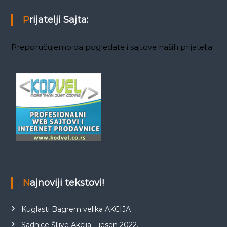
Prijatelji Sajta:
Preporučujemo da pogledate i sajtove naših prijatelja
Najnoviji tekstovi!
Kuglasti Bagrem velika AKCIJA
Sadnice Šljive Akcija – jesen 2022.