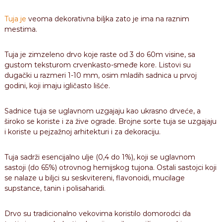
Tuja je
veoma dekorativna biljka zato je ima na raznim
mestima.
Tuja je zimzeleno drvo koje raste od 3 do 60m visine, sa
gustom teksturom crvenkasto-smeđe kore. Listovi su
dugački u razmeri 1-10 mm, osim mladih sadnica u prvoj
godini, koji imaju igličasto lišće.
Sadnice tuja se uglavnom uzgajaju kao ukrasno drveće, a
široko se koriste i za žive ograde. Brojne sorte tuja se uzgajaju
i koriste u pejzažnoj arhitekturi i za dekoraciju.
Tuja sadrži esencijalno ulje (0,4 do 1%), koji se uglavnom
sastoji (do 65%) otrovnog hemijskog tujona. Ostali sastojci koji
se nalaze u biljci su seskvitereni, flavonoidi, mucilage
supstance, tanin i polisaharidi.
Drvo su tradicionalno vekovima koristilo domorodci da