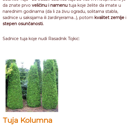
s
u
da znate prvo
veličinu i namenu
tuja koje želite da imate u
a
k
narednim godinama (da li za živu ogradu, solitarna stabla,
r
d
sadnice u saksijama ili žardinjerama…), potom
kvalitet zemlje
i
a
n
stepen osunčanosti.
s
i
n
o
k
Sadnice tuja koje nudi Rasadnik Tojkić:
g
T
š
o
i
b
j
l
k
j
i
a
i
ć
r
u
ž
a
Tuja Kolumna