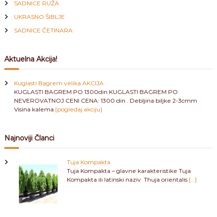
SADNICE RUŽA
UKRASNO ŠIBLJE
SADNICE ČETINARA
Aktuelna Akcija!
Kuglasti Bagrem velika AKCIJA
KUGLASTI BAGREM PO 1300din KUGLASTI BAGREM PO
NEVEROVATNOJ CENI CENA: 1300 din . Debljina biljke 2-3cmm
Visina kalema
[pogledaj akciju]
Najnoviji Članci
Tuja Kompakta
Tuja Kompakta – glavne karakteristike Tuja
Kompakta ili latinski naziv Thuja orientalis
[…]