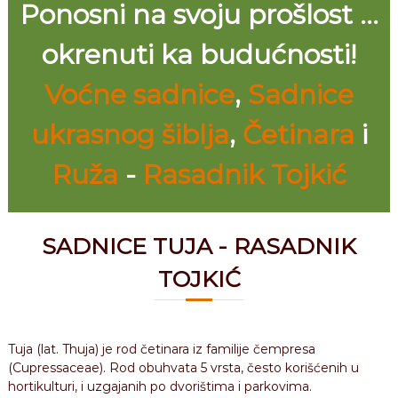
Ponosni na svoju prošlost ...
okrenuti ka budućnosti!
Voćne sadnice
,
Sadnice
ukrasnog šiblja
,
Četinara
i
Ruža
-
Rasadnik Tojkić
SADNICE TUJA - RASADNIK
TOJKIĆ
Tuja (lat. Thuja) je rod četinara iz familije čempresa
(Cupressaceae). Rod obuhvata 5 vrsta, često korišćenih u
hortikulturi, i uzgajanih po dvorištima i parkovima.