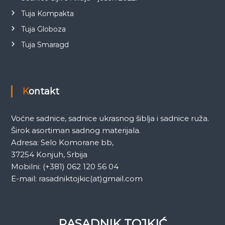
Tuja Kompakta
Tuja Globoza
Tuja Smaragd
Kontakt
Voćne sadnice, sadnice ukrasnog šiblja i sadnice ruža.
Širok asortiman sadnog materijala.
Adresa: Selo Komorane bb,
37254 Konjuh, Srbija
Mobilni: (+381) 062 120 56 04
E-mail: rasadniktojkic(at)gmail.com
RASADNIK TOJKIĆ