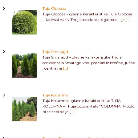
Tuja Globoza
Tuja Globosa – glavne karakteristike Tuja Globosa
ili latinski naziv Thuja occidentalis globosa – je
[…]
Tuja Smaragd
Tuja Smaragd – glavne karakteristike Thuja
occidentalis Smaragd vodi poreklo iz istočne, južne
i centralne
[…]
Tuja Kolumna
Tuja Kolumna – glavne karakteristike TUJA
KOLUMNA – Thuja occidentalis “COLUMNA” Moglo
bi se reći da je
[…]