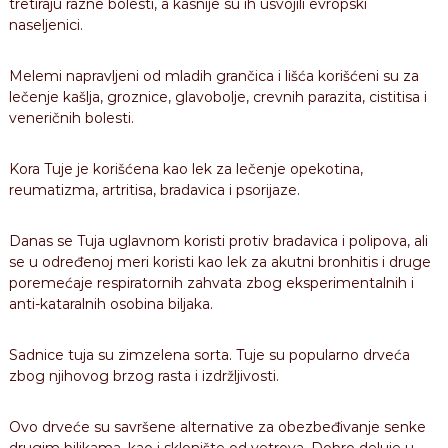
tretiraju razne bolesti, a kasnije su ih usvojili evropski
naseljenici.
Melemi napravljeni od mladih grančica i lišća korišćeni su za
lečenje kašlja, groznice, glavobolje, crevnih parazita, cistitisa i
veneričnih bolesti.
Kora Tuje je korišćena kao lek za lečenje opekotina,
reumatizma, artritisa, bradavica i psorijaze.
Danas se Tuja uglavnom koristi protiv bradavica i polipova, ali
se u određenoj meri koristi kao lek za akutni bronhitis i druge
poremećaje respiratornih zahvata zbog eksperimentalnih i
anti-kataralnih osobina biljaka.
Sadnice tuja su zimzelena sorta. Tuje su popularno drveća
zbog njihovog brzog rasta i izdržljivosti.
Ovo drveće su savršene alternative za obezbeđivanje senke