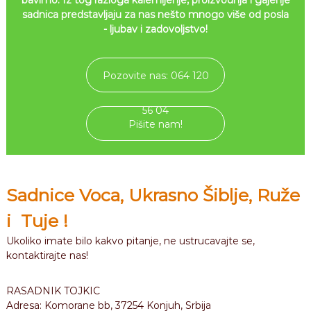
bavimo. Iz tog razloga kalemljenje, proizvodnja i gajenje
sadnica predstavljaju za nas nešto mnogo više od posla
- ljubav i zadovoljstvo!
Pozovite nas: 064 120
56 04
Pišite nam!
Sadnice Voca,
Ukrasno Šiblje,
Ruže
i
Tuje !
Ukoliko imate bilo kakvo pitanje, ne ustrucavajte se,
kontaktirajte nas!
RASADNIK TOJKIC
Adresa: Komorane bb, 37254 Konjuh, Srbija