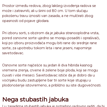
Prostor između redova, zbog lakšeg izvođenja radova se
može i zatravniti, ali u širini od 80 cm. U tom slučaju
pokošenu travu iznositi van zasada, a ne mulčirati zbog
opasnosti od pojave glodara.
Pri izboru sorti, s obzirom da je jabuka stranooplodna vrsta,
pored osnovne sorte ujedno se moraju posaditi i oprašivači,
koji po izboru proizvođača mogu biti rane do srednje rane
sorte, za upotrebu tokom leta i rane jeseni, napominje
savetodavac.
Osnovne sorte najčešće su jedan ili dva hibrida kasnog
vremena zrenja, crvene ili zelene boje ploda, koji se mogu
čuvati i više meseci. Savetodavac ističe da je dobro da u
voćnjaku budu zastupljene bar tri sorte koje stupaju u
plodonošenje istovremeno, a približno su iste dugovečnosti.
Nega stubastih jabuka
I u zasadima stubastih jabuka je potrebno redovno raditi, da bi