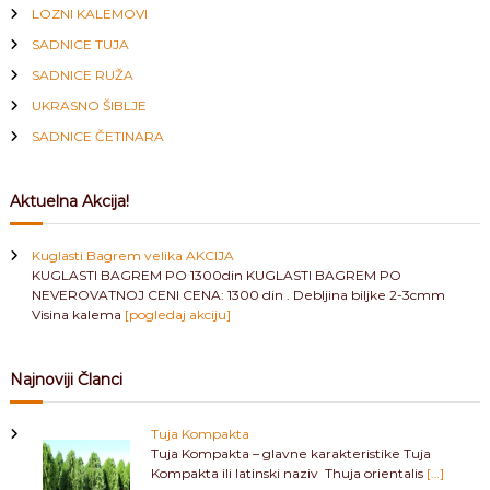
LOZNI KALEMOVI
i
SADNICE TUJA
g
SADNICE RUŽA
UKRASNO ŠIBLJE
a
SADNICE ČETINARA
t
Aktuelna Akcija!
i
Kuglasti Bagrem velika AKCIJA
o
KUGLASTI BAGREM PO 1300din KUGLASTI BAGREM PO
NEVEROVATNOJ CENI CENA: 1300 din . Debljina biljke 2-3cmm
Visina kalema
[pogledaj akciju]
n
Najnoviji Članci
Tuja Kompakta
Tuja Kompakta – glavne karakteristike Tuja
Kompakta ili latinski naziv Thuja orientalis
[…]