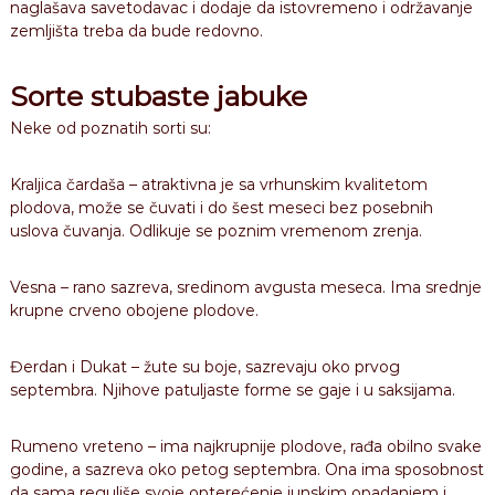
naglašava savetodavac i dodaje da istovremeno i održavanje
zemljišta treba da bude redovno.
Sorte stubaste jabuke
Neke od poznatih sorti su:
Kraljica čardaša – atraktivna je sa vrhunskim kvalitetom
plodova, može se čuvati i do šest meseci bez posebnih
uslova čuvanja. Odlikuje se poznim vremenom zrenja.
Vesna – rano sazreva, sredinom avgusta meseca. Ima srednje
krupne crveno obojene plodove.
Đerdan i Dukat – žute su boje, sazrevaju oko prvog
septembra. Njihove patuljaste forme se gaje i u saksijama.
Rumeno vreteno – ima najkrupnije plodove, rađa obilno svake
godine, a sazreva oko petog septembra. Ona ima sposobnost
da sama reguliše svoje opterećenje junskim opadanjem i