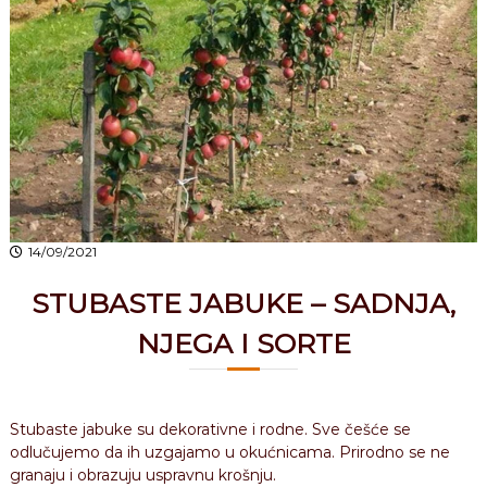
s
u
a
k
r
d
a
n
s
i
n
o
k
g
T
š
o
i
b
j
l
k
j
14/09/2021
i
a
i
ć
STUBASTE JABUKE – SADNJA,
r
u
NJEGA I SORTE
ž
a
Stubaste jabuke su dekorativne i rodne. Sve češće se
odlučujemo da ih uzgajamo u okućnicama. Prirodno se ne
granaju i obrazuju uspravnu krošnju.