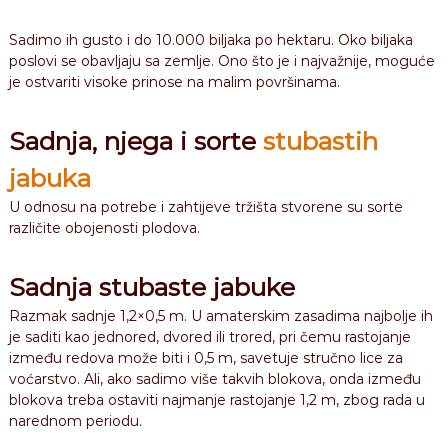
Sadimo ih gusto i do 10.000 biljaka po hektaru. Oko biljaka
poslovi se obavljaju sa zemlje. Ono što je i najvažnije, moguće
je ostvariti visoke prinose na malim površinama.
Sadnja, njega i sorte
stubastih
jabuka
U odnosu na potrebe i zahtijeve tržišta stvorene su sorte
različite obojenosti plodova.
Sadnja stubaste jabuke
Razmak sadnje 1,2×0,5 m. U amaterskim zasadima najbolje ih
je saditi kao jednored, dvored ili trored, pri čemu rastojanje
između redova može biti i 0,5 m, savetuje stručno lice za
voćarstvo. Ali, ako sadimo više takvih blokova, onda između
blokova treba ostaviti najmanje rastojanje 1,2 m, zbog rada u
narednom periodu.