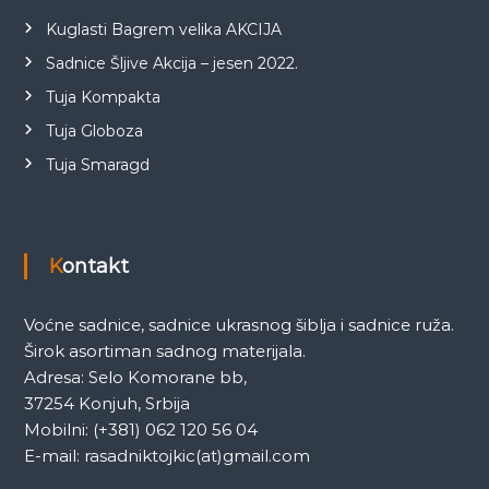
Kuglasti Bagrem velika AKCIJA
Sadnice Šljive Akcija – jesen 2022.
Tuja Kompakta
Tuja Globoza
Tuja Smaragd
Kontakt
Voćne sadnice, sadnice ukrasnog šiblja i sadnice ruža.
Širok asortiman sadnog materijala.
Adresa: Selo Komorane bb,
37254 Konjuh, Srbija
Mobilni: (+381) 062 120 56 04
E-mail: rasadniktojkic(at)gmail.com