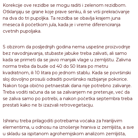
Korekcije ove rezidbe se mogu raditi i zelenom rezidbom.
Otklanjaju se grane koje prave senku, ili se vrši prekraćivanje
na dva do tri pupoljka. Ta rezidba se obavlja krajem juna
meseca ili početkom jula, kada je i vreme diferenciranja
cvetnih pupoljaka.
S obzirom da posljednjih godina nema uspešne proizvodnje
bez navodnjavanja, stubaste jabuke treba zalivati, ali samo
kada se primeti da se javio manjak vlage u zemljištu. Zalivna
norma treba da bude od 40 do 50 litara po metru
kvadratnom, ili 10 litara po jednom stablu. Kada se površinski
sloj dovoljno prosuši odraditi površinsko razbijanje pokorice.
Nakon toga obično petnaestak dana nije potrebno zalivanje.
Treba voditi računa da se sa zalivanjem ne preteruje, već da
se zaliva samo po potrebi, a nakon početka septembra treba
prestati kako ne bi izazvali retrovegetaciju.
Ishranu treba prilagoditi potrebama voćaka za hranljivim
elementima, u odnosu na iznošenje hraniva iz zemljišta, a sve
u skladu sa ispitanom agrohemijskom analizom zemljišta,