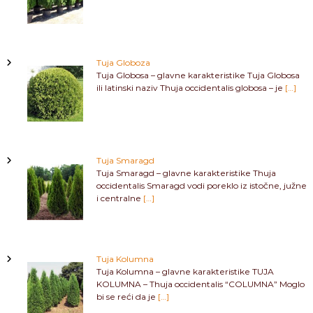
Tuja Globoza
Tuja Globosa – glavne karakteristike Tuja Globosa
ili latinski naziv Thuja occidentalis globosa – je
[…]
Tuja Smaragd
Tuja Smaragd – glavne karakteristike Thuja
occidentalis Smaragd vodi poreklo iz istočne, južne
i centralne
[…]
Tuja Kolumna
Tuja Kolumna – glavne karakteristike TUJA
KOLUMNA – Thuja occidentalis “COLUMNA” Moglo
bi se reći da je
[…]