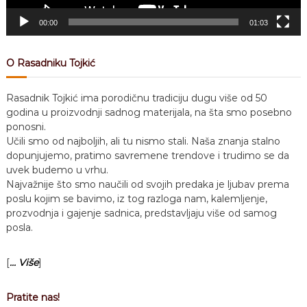
e
r
00:00
01:03
O Rasadniku Tojkić
Rasadnik Tojkić ima porodičnu tradiciju dugu više od 50
godina u proizvodnji sadnog materijala, na šta smo posebno
ponosni.
Učili smo od najboljih, ali tu nismo stali. Naša znanja stalno
dopunjujemo, pratimo savremene trendove i trudimo se da
uvek budemo u vrhu.
Najvažnije što smo naučili od svojih predaka je ljubav prema
poslu kojim se bavimo, iz tog razloga nam, kalemljenje,
prozvodnja i gajenje sadnica, predstavljaju više od samog
posla.
[
... Više
]
Pratite nas!