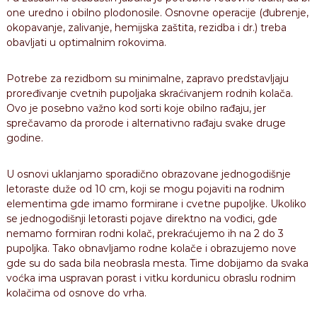
one uredno i obilno plodonosile. Osnovne operacije (đubrenje,
okopavanje, zalivanje, hemijska zaštita, rezidba i dr.) treba
obavljati u optimalnim rokovima.
Potrebe za rezidbom su minimalne, zapravo predstavljaju
proređivanje cvetnih pupoljaka skraćivanjem rodnih kolača.
Ovo je posebno važno kod sorti koje obilno rađaju, jer
sprečavamo da prorode i alternativno rađaju svake druge
godine.
U osnovi uklanjamo sporadično obrazovane jednogodišnje
letoraste duže od 10 cm, koji se mogu pojaviti na rodnim
elementima gde imamo formirane i cvetne pupoljke. Ukoliko
se jednogodišnji letorasti pojave direktno na vođici, gde
nemamo formiran rodni kolač, prekraćujemo ih na 2 do 3
pupoljka. Tako obnavljamo rodne kolače i obrazujemo nove
gde su do sada bila neobrasla mesta. Time dobijamo da svaka
voćka ima uspravan porast i vitku kordunicu obraslu rodnim
kolačima od osnove do vrha.