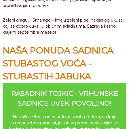
proređivanjem plodova.
Zeleni dragulj i Smaragd – imaju zeleni plod, nakiselog ukusa,
koji se dobro čuva i u običnim skladištima. Sazreva kasno,
krajem septembra meseca.
NAŠA PONUDA SADNICA
STUBASTOG VOĆA -
STUBASTIH JABUKA
RASADNIK TOJKIC - VRHUNSKE
SADNICE UVEK POVOLJNO!
Najvažnije što smo naucili od svojih predaka, na koje
smo posebno ponosni, je ljubav prema poslu kojim se