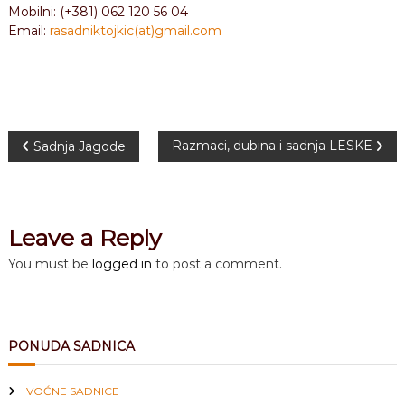
Mobilni: (+381) 062 120 56 04
Email:
rasadniktojkic(at)gmail.com
P
Razmaci, dubina i sadnja LESKE
Sadnja Jagode
o
s
Leave a Reply
t
You must be
logged in
to post a comment.
n
a
PONUDA SADNICA
v
VOĆNE SADNICE