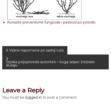
Koristite preventivne fungicide i pesticid po potrebi
P
Važne napomene pri sadnji ruža
o
Srpska poljopriveda autoriteti – koga seljaci (ne)rado
slusaju
s
t
Leave a Reply
n
You must be
logged in
to post a comment.
a