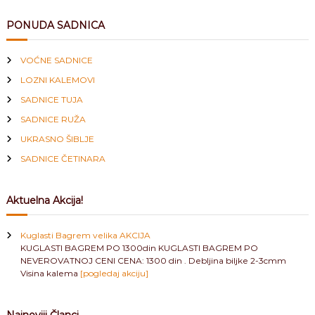
v
PONUDA SADNICA
i
VOĆNE SADNICE
g
LOZNI KALEMOVI
SADNICE TUJA
a
SADNICE RUŽA
UKRASNO ŠIBLJE
t
SADNICE ČETINARA
i
Aktuelna Akcija!
o
n
Kuglasti Bagrem velika AKCIJA
KUGLASTI BAGREM PO 1300din KUGLASTI BAGREM PO
NEVEROVATNOJ CENI CENA: 1300 din . Debljina biljke 2-3cmm
Visina kalema
[pogledaj akciju]
Najnoviji Članci