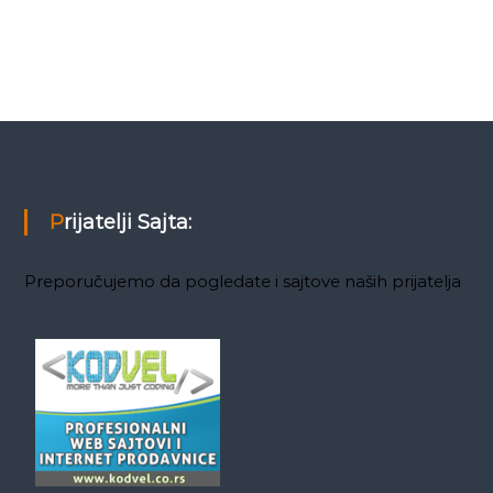
Prijatelji Sajta:
Preporučujemo da pogledate i sajtove naših prijatelja