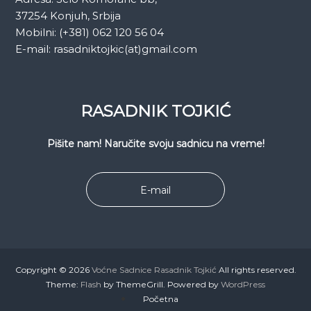
37254 Konjuh, Srbija
Mobilni: (+381) 062 120 56 04
E-mail: rasadniktojkic(at)gmail.com
RASADNIK TOJKIĆ
Pišite nam! Naručite svoju sadnicu na vreme!
E-mail
Copyright © 2026
Voćne Sadnice Rasadnik Tojkić
All rights reserved.
Theme:
Flash
by ThemeGrill. Powered by
WordPress
Početna