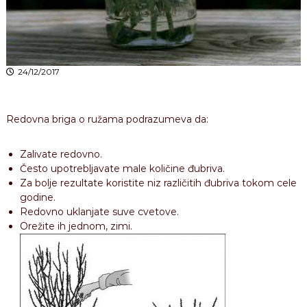
24/12/2017
Redovna briga o ružama podrazumeva da:
Zalivate redovno.
Često upotrebljavate male količine đubriva.
Za bolje rezultate koristite niz različitih đubriva tokom cele
godine.
Redovno uklanjate suve cvetove.
Orežite ih jednom, zimi.