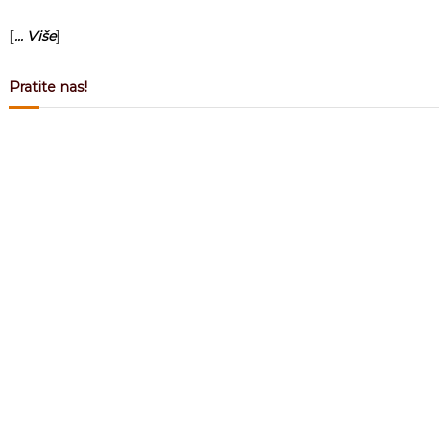
[
... Više
]
Pratite nas!