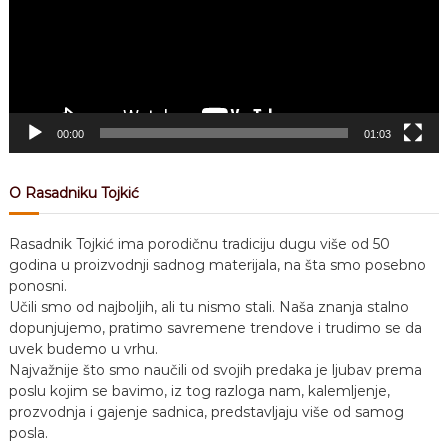
o
P
l
a
y
e
r
00:00
01:03
O Rasadniku Tojkić
Rasadnik Tojkić ima porodičnu tradiciju dugu više od 50
godina u proizvodnji sadnog materijala, na šta smo posebno
ponosni.
Učili smo od najboljih, ali tu nismo stali. Naša znanja stalno
dopunjujemo, pratimo savremene trendove i trudimo se da
uvek budemo u vrhu.
Najvažnije što smo naučili od svojih predaka je ljubav prema
poslu kojim se bavimo, iz tog razloga nam, kalemljenje,
prozvodnja i gajenje sadnica, predstavljaju više od samog
posla.